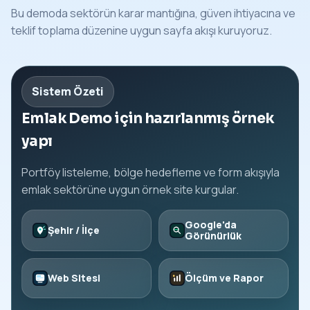
Bu demoda sektörün karar mantığına, güven ihtiyacına ve
teklif toplama düzenine uygun sayfa akışı kuruyoruz.
Sistem Özeti
Emlak Demo için hazırlanmış örnek
yapı
Portföy listeleme, bölge hedefleme ve form akışıyla
emlak sektörüne uygun örnek site kurgular.
Google'da
Şehir / İlçe
Görünürlük
Web Sitesi
Ölçüm ve Rapor