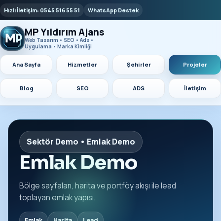
Hızlı İletişim: 0545 516 55 51
WhatsApp Destek
MP Yıldırım Ajans
Web Tasarım • SEO • Ads •
Uygulama • Marka Kimliği
Ana Sayfa
Hizmetler
Şehirler
Projeler
Blog
SEO
ADS
İletişim
Sektör Demo • Emlak Demo
Emlak Demo
Bölge sayfaları, harita ve portföy akışı ile lead
toplayan emlak yapısı.
Emlak
Harita
Lead