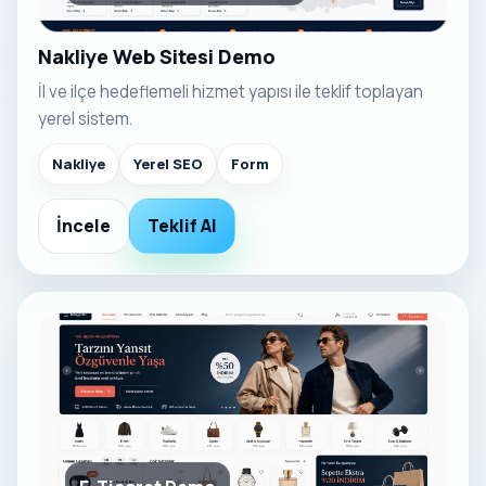
Nakliye Web Sitesi Demo
İl ve ilçe hedeflemeli hizmet yapısı ile teklif toplayan
yerel sistem.
Nakliye
Yerel SEO
Form
İncele
Teklif Al