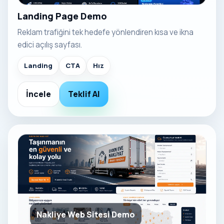
Landing Page Demo
Reklam trafiğini tek hedefe yönlendiren kısa ve ikna
edici açılış sayfası.
Landing
CTA
Hız
İncele
Teklif Al
Nakliye Web Sitesi Demo