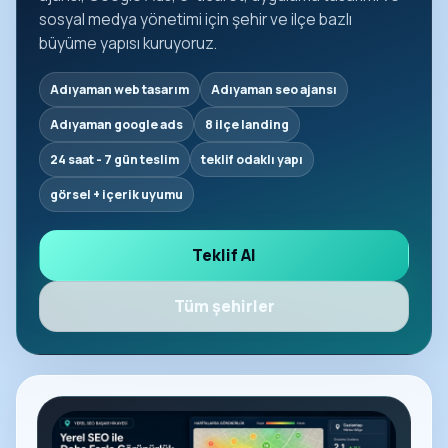
sosyal medya yönetimi için şehir ve ilçe bazlı
büyüme yapısı kuruyoruz.
Adıyaman web tasarım
Adıyaman seo ajansı
Adıyaman google ads
8 ilçe landing
24 saat - 7 gün teslim
teklif odaklı yapı
görsel + içerik uyumu
Teklif Al
Tüm şehirler