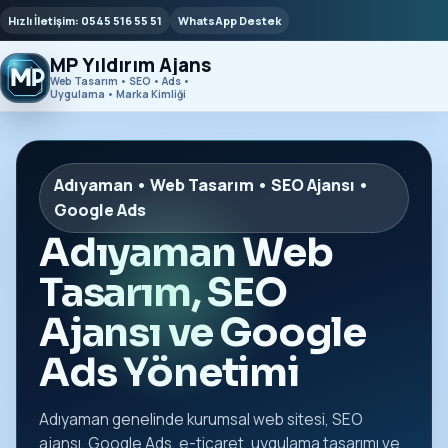
Hızlı İletişim: 0545 516 55 51
WhatsApp Destek
MP Yıldırım Ajans
Web Tasarım • SEO • Ads •
Uygulama • Marka Kimliği
Adıyaman • Web Tasarım • SEO Ajansı •
Google Ads
Adıyaman Web
Tasarım, SEO
Ajansı ve Google
Ads Yönetimi
Adıyaman genelinde kurumsal web sitesi, SEO
ajansı, Google Ads, e-ticaret, uygulama tasarımı ve