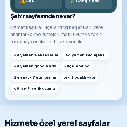
GA4
Google Ads
Şehir sayfasında ne var?
Hizmet başlıkları, ilçe landing bağlantıları, yerel
anahtar kelime kümeleri, mobil uyum ve teklif
toplamaya odaklı net bir akış yer alır.
Adıyaman web tasarım
Adıyaman seo ajansı
Adıyaman google ads
8 ilçe landing
24 saat - 7 gün teslim
teklif odaklı yapı
görsel + içerik uyumu
Hizmete özel yerel sayfalar