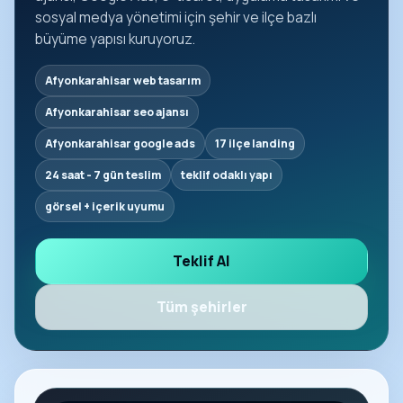
sosyal medya yönetimi için şehir ve ilçe bazlı
büyüme yapısı kuruyoruz.
Afyonkarahisar web tasarım
Afyonkarahisar seo ajansı
Afyonkarahisar google ads
17 ilçe landing
24 saat - 7 gün teslim
teklif odaklı yapı
görsel + içerik uyumu
Teklif Al
Tüm şehirler