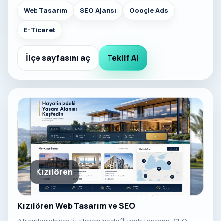
Web Tasarım
SEO Ajansı
Google Ads
E-Ticaret
İlçe sayfasını aç
Teklif Al
Kızılören
Kızılören Web Tasarım ve SEO
Afyonkarahisar Kızılören hedefli web tasarım, SEO