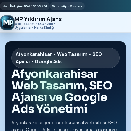
Hızlı İletişim: 0545 516 55 51
WhatsApp Destek
MP Yıldırım Ajans
Web Tasarım • SEO • Ads •
Uygulama • Marka Kimliği
Afyonkarahisar • Web Tasarım • SEO
Ajansı • Google Ads
Afyonkarahisar
Web Tasarım, SEO
Ajansı ve Google
Ads Yönetimi
Afyonkarahisar genelinde kurumsal web sitesi, SEO
ajansı, Google Ads, e-ticaret, uygulama tasarımı ve