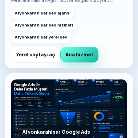
yerel aramalara uygun SEO omurgası kuruyoruz.
Afyonkarahisar seo ajansı
Afyonkarahisar seo hizmeti
Afyonkarahisar yerel seo
Yerel sayfayı aç
Ana hizmet
Afyonkarahisar Google Ads