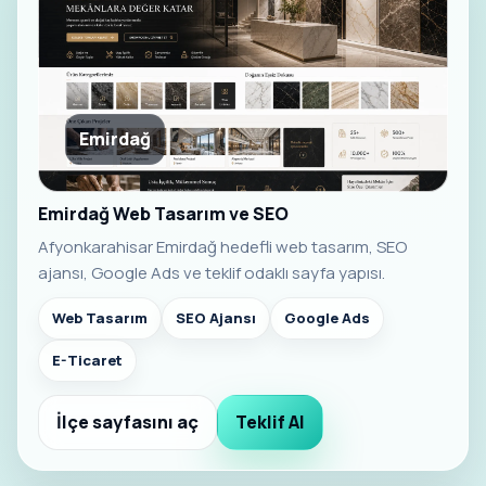
Emirdağ
Emirdağ Web Tasarım ve SEO
Afyonkarahisar Emirdağ hedefli web tasarım, SEO
ajansı, Google Ads ve teklif odaklı sayfa yapısı.
Web Tasarım
SEO Ajansı
Google Ads
E-Ticaret
İlçe sayfasını aç
Teklif Al