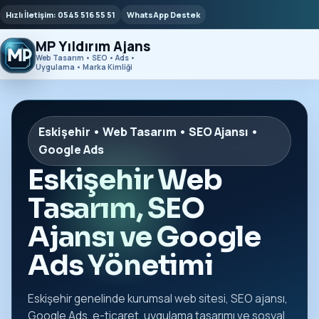
Hızlı İletişim: 0545 516 55 51
WhatsApp Destek
MP Yıldırım Ajans
Web Tasarım • SEO • Ads •
Uygulama • Marka Kimliği
Eskişehir • Web Tasarım • SEO Ajansı •
Google Ads
Eskişehir Web
Tasarım, SEO
Ajansı ve Google
Ads Yönetimi
Eskişehir genelinde kurumsal web sitesi, SEO ajansı,
Google Ads, e-ticaret, uygulama tasarımı ve sosyal