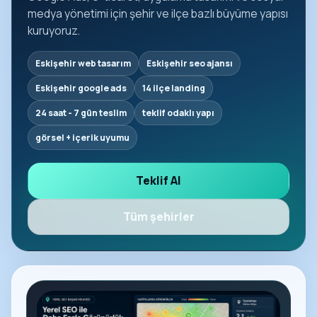
medya yönetimi için şehir ve ilçe bazlı büyüme yapısı
kuruyoruz.
Eskişehir web tasarım
Eskişehir seo ajansı
Eskişehir google ads
14 ilçe landing
24 saat - 7 gün teslim
teklif odaklı yapı
görsel + içerik uyumu
Teklif Al
Tüm şehirler