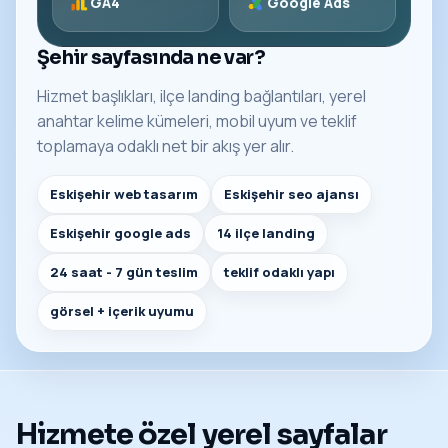
GA4
Google Ads
Şehir sayfasında ne var?
Hizmet başlıkları, ilçe landing bağlantıları, yerel
anahtar kelime kümeleri, mobil uyum ve teklif
toplamaya odaklı net bir akış yer alır.
Eskişehir web tasarım
Eskişehir seo ajansı
Eskişehir google ads
14 ilçe landing
24 saat - 7 gün teslim
teklif odaklı yapı
görsel + içerik uyumu
Hizmete özel yerel sayfalar