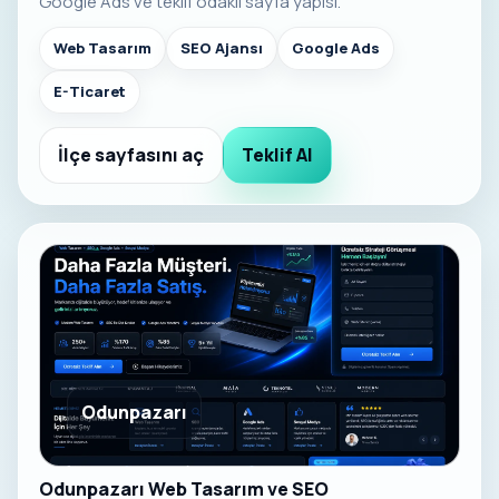
Google Ads ve teklif odaklı sayfa yapısı.
Web Tasarım
SEO Ajansı
Google Ads
E-Ticaret
İlçe sayfasını aç
Teklif Al
Odunpazarı
Odunpazarı Web Tasarım ve SEO