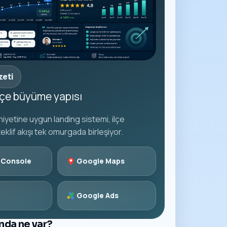
zeti
ilçe büyüme yapısı
iyetine uygun landing sistemi, ilçe
teklif akışı tek omurgada birleşiyor.
 Console
Google Maps
Google Ads
ında ne var?