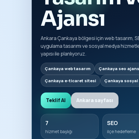
Ajansı
Ankara Çankaya bölgesi için web tasarım, SE
uygulama tasarımı ve sosyal medya hizmetleri
yapısı ile planlıyoruz.
Çankaya web tasarım
Çankaya seo ajans
Çankaya e-ticaret sitesi
Çankaya sosyal
Teklif Al
Ankara sayfası
7
SEO
hizmet başlığı
ilçe hedefleme