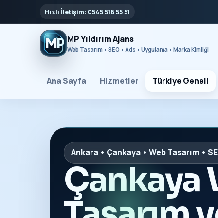
Hızlı İletişim: 0545 516 55 51
MP Yıldırım Ajans
Web Tasarım • SEO • Ads • Uygulama • Marka Kimliği
Ana Sayfa
Hizmetler
Türkiye Geneli
Ankara • Çankaya • Web Tasarım • S
Çankaya
Tasarım 