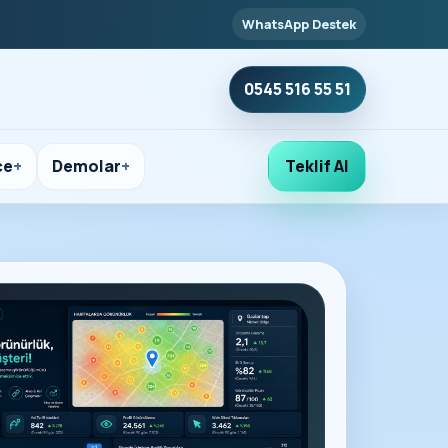
WhatsApp Destek
0545 516 55 51
çe
Demolar
Teklif Al