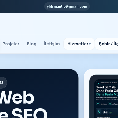
yldrm.mtlp@gmail.com
Projeler
Blog
İletişim
Hizmetler
Şehir / İl
EO
 Web
ve SEO