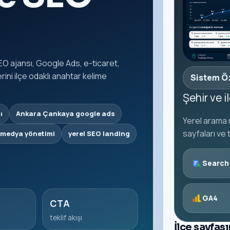
O ajansı, Google Ads, e-ticaret,
ni ilçe odaklı anahtar kelime
Sistem Ö
Şehir ve 
ı
Ankara Çankaya google ads
Yerel arama n
sayfaları ve 
 medya yönetimi
yerel SEO landing
Search
GA4
CTA
teklif akışı
İlçe sayfas