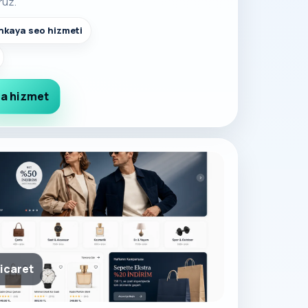
ruz.
kaya seo hizmeti
a hizmet
icaret