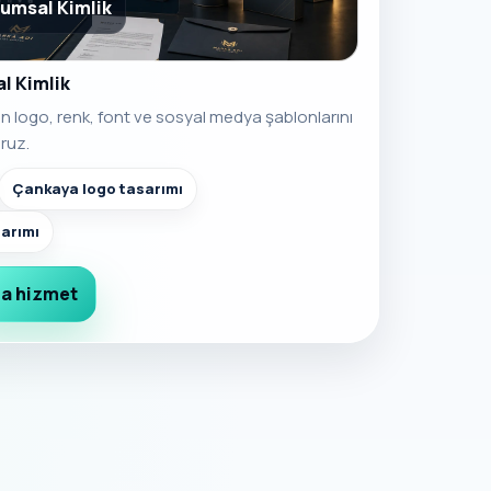
umsal Kimlik
l Kimlik
n logo, renk, font ve sosyal medya şablonlarını
ruz.
Çankaya logo tasarımı
arımı
a hizmet