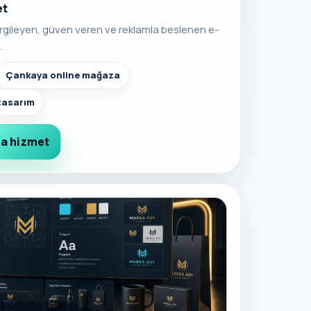
et
rgileyen, güven veren ve reklamla beslenen e-
.
Çankaya online mağaza
tasarım
a hizmet