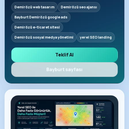
Demirözü web tasarım
Demirözü seo ajansı
Bayburt Demirözü google ads
Demirözü e-ticaret sitesi
Demirözü sosyal medya yönetimi
yerel SEO landing
Teklif Al
Bayburt sayfası