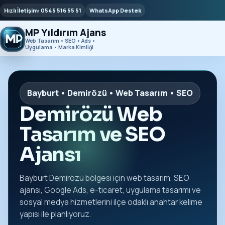
Hızlı İletişim: 0545 516 55 51
WhatsApp Destek
MP Yıldırım Ajans
Web Tasarım • SEO • Ads •
Uygulama • Marka Kimliği
Bayburt • Demirözü • Web Tasarım • SEO
Demirözü Web
Tasarım ve SEO
Ajansı
Bayburt Demirözü bölgesi için web tasarım, SEO
ajansı, Google Ads, e-ticaret, uygulama tasarımı ve
sosyal medya hizmetlerini ilçe odaklı anahtar kelime
yapısı ile planlıyoruz.