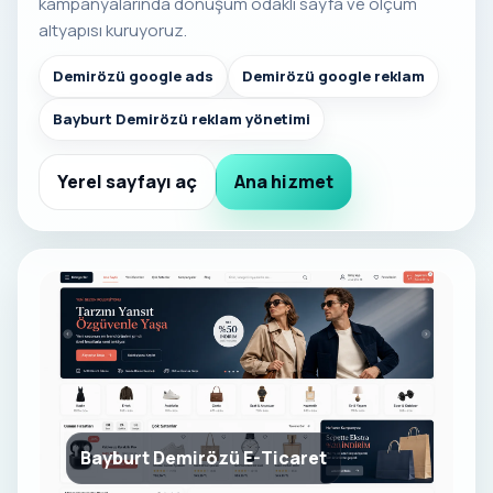
kampanyalarında dönüşüm odaklı sayfa ve ölçüm
altyapısı kuruyoruz.
Demirözü google ads
Demirözü google reklam
Bayburt Demirözü reklam yönetimi
Yerel sayfayı aç
Ana hizmet
Bayburt Demirözü E-Ticaret