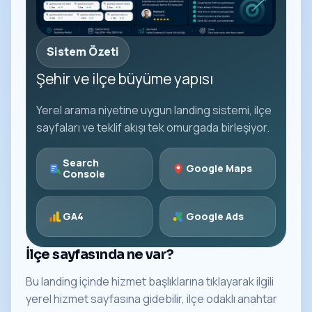
Sistem Özeti
Şehir ve ilçe büyüme yapısı
Yerel arama niyetine uygun landing sistemi, ilçe
sayfaları ve teklif akışı tek omurgada birleşiyor.
Search
Google Maps
Console
GA4
Google Ads
İlçe sayfasında ne var?
Bu landing içinde hizmet başlıklarına tıklayarak ilgili
yerel hizmet sayfasına gidebilir, ilçe odaklı anahtar