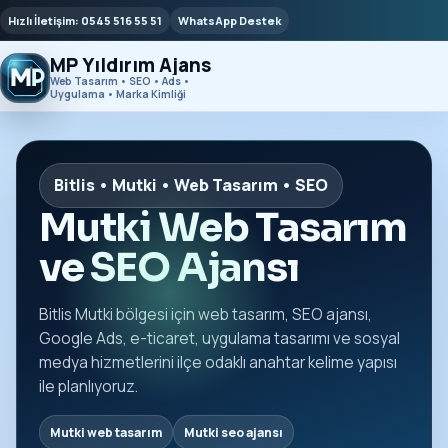
Hızlı İletişim: 0545 516 55 51
WhatsApp Destek
MP Yıldırım Ajans
Web Tasarım • SEO • Ads •
Uygulama • Marka Kimliği
Bitlis • Mutki • Web Tasarım • SEO
Mutki Web Tasarım
ve SEO Ajansı
Bitlis Mutki bölgesi için web tasarım, SEO ajansı,
Google Ads, e-ticaret, uygulama tasarımı ve sosyal
medya hizmetlerini ilçe odaklı anahtar kelime yapısı
ile planlıyoruz.
Mutki web tasarım
Mutki seo ajansı