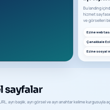
Bu landing içind
hizmet sayfasına
ve görselleri bi
Ezine web tas
Çanakkale Ez
Ezine sosyal 
 sayfalar
URL, ayrı başlık, ayrı görsel ve ayrı anahtar kelime kurgusuyla açı