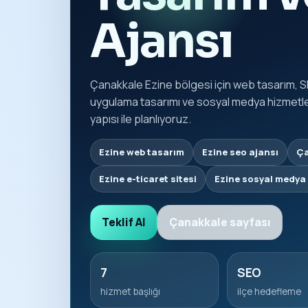
Ajansı
Çanakkale Ezine bölgesi için web tasarım, S
uygulama tasarımı ve sosyal medya hizmetleri
yapısı ile planlıyoruz.
Ezine web tasarım
Ezine seo ajansı
Ça
Ezine e-ticaret sitesi
Ezine sosyal medya
Teklif Al
Çanakkale sayfası
7
SEO
hizmet başlığı
ilçe hedefleme