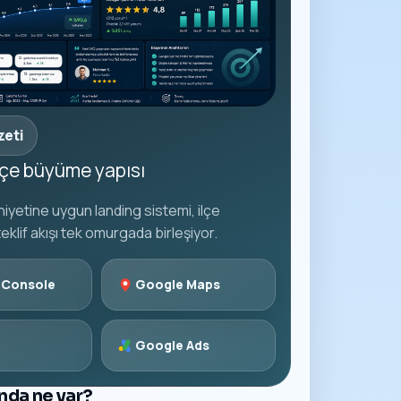
zeti
ilçe büyüme yapısı
iyetine uygun landing sistemi, ilçe
teklif akışı tek omurgada birleşiyor.
 Console
Google Maps
Google Ads
ında ne var?