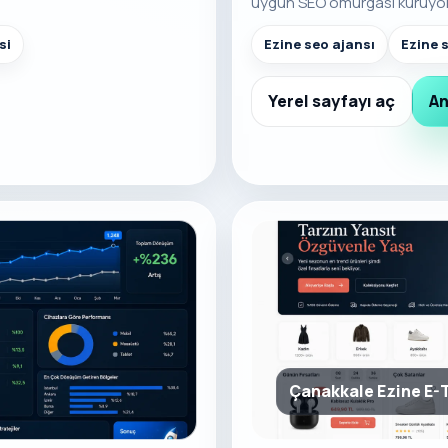
uygun SEO omurgası kuruyo
si
Ezine seo ajansı
Ezine 
Yerel sayfayı aç
An
Çanakkale Ezine E-