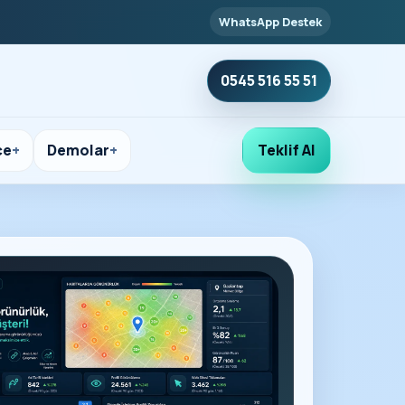
WhatsApp Destek
0545 516 55 51
çe
Demolar
Teklif Al