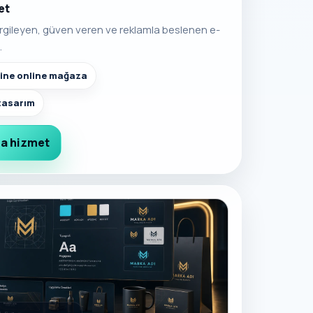
et
rgileyen, güven veren ve reklamla beslenen e-
.
ine online mağaza
 tasarım
a hizmet