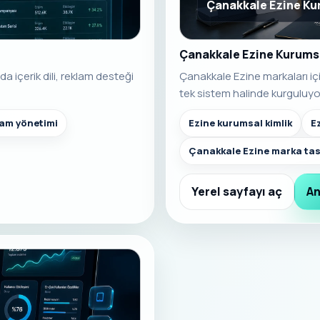
Çanakkale Ezine Ku
Çanakkale Ezine Kurumsa
 içerik dili, reklam desteği
Çanakkale Ezine markaları iç
tek sistem halinde kurguluyo
ram yönetimi
Ezine kurumsal kimlik
E
Çanakkale Ezine marka tas
Yerel sayfayı aç
An