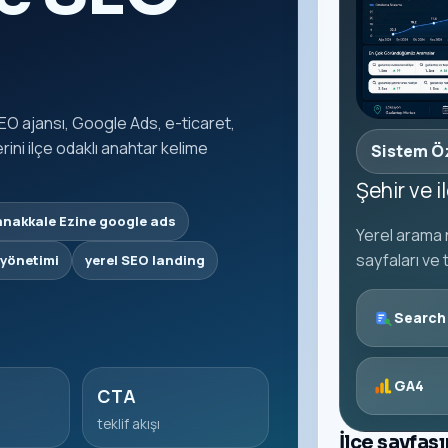
EO ajansı, Google Ads, e-ticaret,
ni ilçe odaklı anahtar kelime
Sistem Ö
Şehir ve 
nakkale Ezine google ads
Yerel arama n
sayfaları ve 
 yönetimi
yerel SEO landing
Search
GA4
CTA
teklif akışı
İlçe sayfas