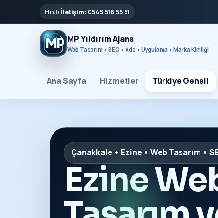
Hızlı İletişim: 0545 516 55 51
MP Yıldırım Ajans
Web Tasarım • SEO • Ads • Uygulama • Marka Kimliği
Ana Sayfa
Hizmetler
Türkiye Geneli
Çanakkale • Ezine • Web Tasarım • S
Ezine We
Tasarım 