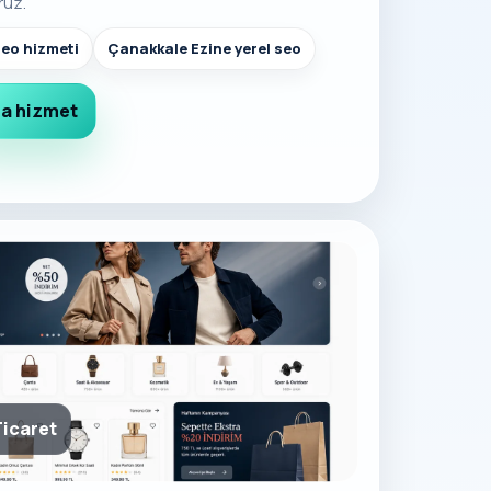
ruz.
seo hizmeti
Çanakkale Ezine yerel seo
a hizmet
Ticaret