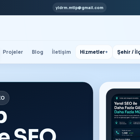
yldrm.mtlp@gmail.com
Projeler
Blog
İletişim
Hizmetler
Şehir / İl
EO
b
ve SEO