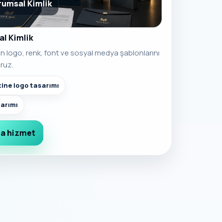
rumsal Kimlik
l Kimlik
in logo, renk, font ve sosyal medya şablonlarını
ruz.
zine logo tasarımı
arımı
a hizmet