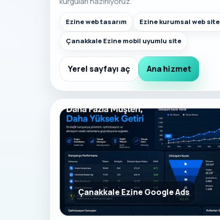
kurguları hazırlıyoruz.
Ezine web tasarım
Ezine kurumsal web site
Çanakkale Ezine mobil uyumlu site
Yerel sayfayı aç
Ana hizmet
Çanakkale Ezine Google Ads