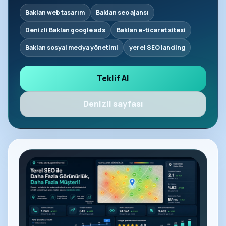
Baklan web tasarım
Baklan seo ajansı
Denizli Baklan google ads
Baklan e-ticaret sitesi
Baklan sosyal medya yönetimi
yerel SEO landing
Teklif Al
Denizli sayfası