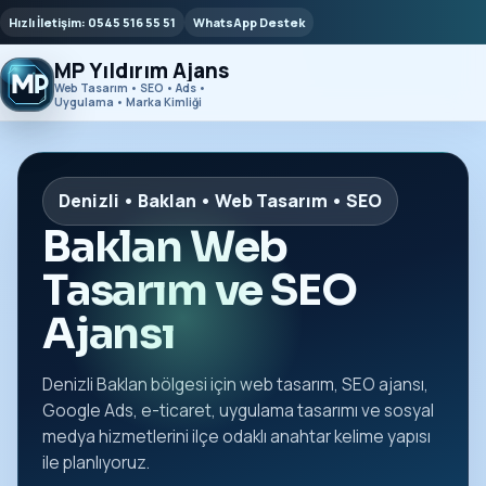
Hızlı İletişim: 0545 516 55 51
WhatsApp Destek
MP Yıldırım Ajans
Web Tasarım • SEO • Ads •
Uygulama • Marka Kimliği
Denizli • Baklan • Web Tasarım • SEO
Baklan Web
Tasarım ve SEO
Ajansı
Denizli Baklan bölgesi için web tasarım, SEO ajansı,
Google Ads, e-ticaret, uygulama tasarımı ve sosyal
medya hizmetlerini ilçe odaklı anahtar kelime yapısı
ile planlıyoruz.