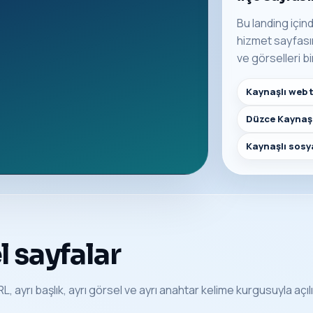
Bu landing içind
hizmet sayfasına
ve görselleri bi
Kaynaşlı web 
Düzce Kaynaşl
Kaynaşlı sosy
 sayfalar
RL, ayrı başlık, ayrı görsel ve ayrı anahtar kelime kurgusuyla açılı