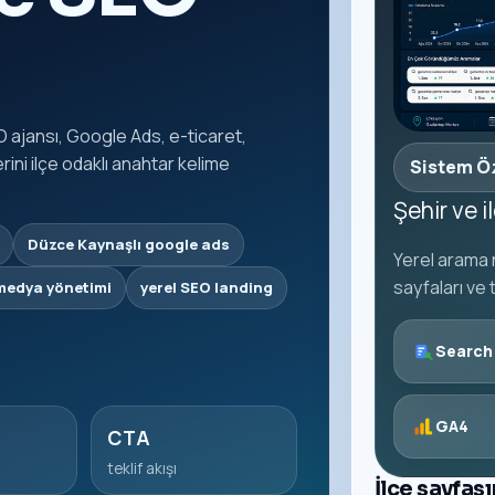
 ajansı, Google Ads, e-ticaret,
ni ilçe odaklı anahtar kelime
Sistem Ö
Şehir ve 
Düzce Kaynaşlı google ads
Yerel arama n
sayfaları ve 
 medya yönetimi
yerel SEO landing
Search
GA4
CTA
teklif akışı
İlçe sayfas