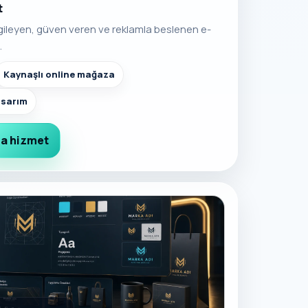
t
gileyen, güven veren ve reklamla beslenen e-
.
Kaynaşlı online mağaza
asarım
a hizmet