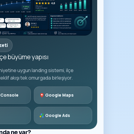
zeti
ilçe büyüme yapısı
iyetine uygun landing sistemi, ilçe
teklif akışı tek omurgada birleşiyor.
 Console
Google Maps
Google Ads
ında ne var?