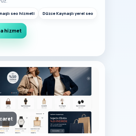
ruz.
naşlı seo hizmeti
Düzce Kaynaşlı yerel seo
a hizmet
icaret