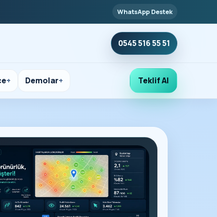
WhatsApp Destek
0545 516 55 51
çe
Demolar
Teklif Al