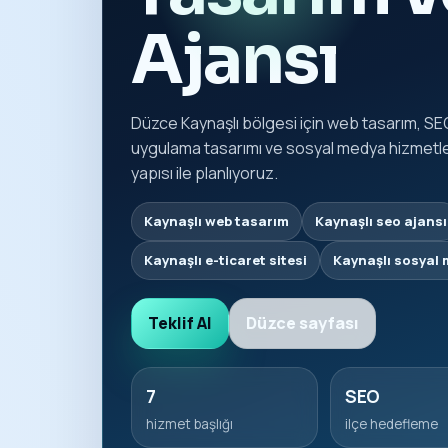
Ajansı
Düzce Kaynaşlı bölgesi için web tasarım, SEO
uygulama tasarımı ve sosyal medya hizmetleri
yapısı ile planlıyoruz.
Kaynaşlı web tasarım
Kaynaşlı seo ajansı
Kaynaşlı e-ticaret sitesi
Kaynaşlı sosyal
Teklif Al
Düzce sayfası
7
SEO
hizmet başlığı
ilçe hedefleme