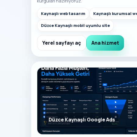
kurguları hazırlıyoruz.
Kaynaşlı web tasarım
Kaynaşlı kurumsal we
Düzce Kaynaşlı mobil uyumlu site
Yerel sayfayı aç
Ana hizmet
Düzce Kaynaşlı Google Ads