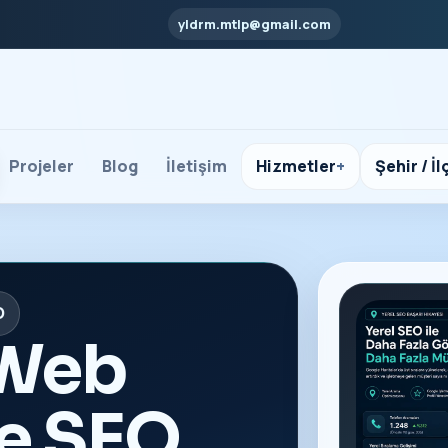
yldrm.mtlp@gmail.com
Projeler
Blog
İletişim
Hizmetler
Şehir / İl
O
 Web
ve SEO