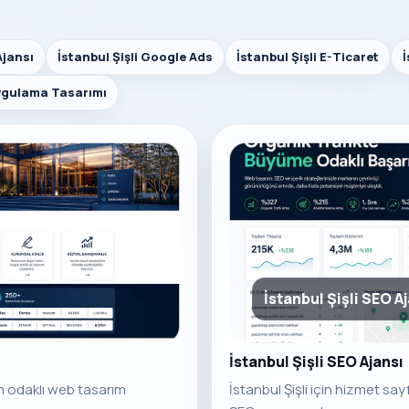
Ajansı
İstanbul Şişli Google Ads
İstanbul Şişli E-Ticaret
İ
Uygulama Tasarımı
İstanbul Şişli SEO A
İstanbul Şişli SEO Ajansı
üm odaklı web tasarım
İstanbul Şişli için hizmet sa