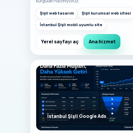
kurguları hazırlıyoruz.
Şişli web tasarım
Şişli kurumsal web sitesi
İstanbul Şişli mobil uyumlu site
Yerel sayfayı aç
Ana hizmet
İstanbul Şişli Google Ads