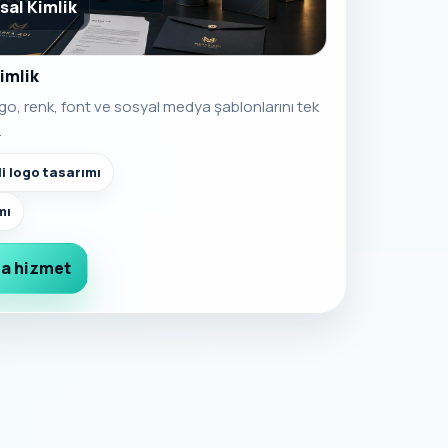
sal Kimlik
imlik
logo, renk, font ve sosyal medya şablonlarını tek
.
li logo tasarımı
mı
a hizmet