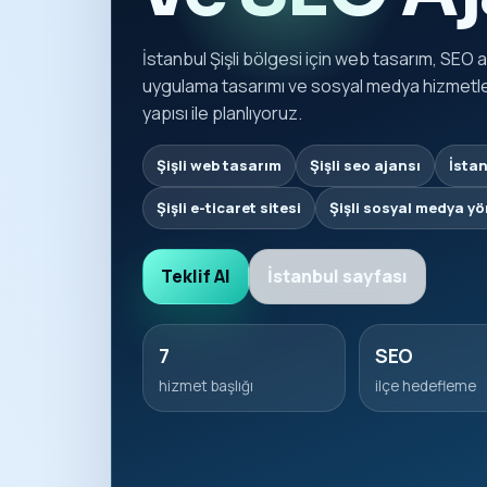
İstanbul Şişli bölgesi için web tasarım, SEO 
uygulama tasarımı ve sosyal medya hizmetleri
yapısı ile planlıyoruz.
Şişli web tasarım
Şişli seo ajansı
İstan
Şişli e-ticaret sitesi
Şişli sosyal medya yö
Teklif Al
İstanbul sayfası
7
SEO
hizmet başlığı
ilçe hedefleme