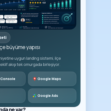
zeti
ilçe büyüme yapısı
iyetine uygun landing sistemi, ilçe
teklif akışı tek omurgada birleşiyor.
 Console
Google Maps
Google Ads
ında ne var?