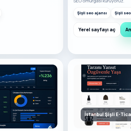
SEO omurgası kuruyoruz.
Şişli seo ajansı
Şişli se
Yerel sayfayı aç
An
İstanbul Şişli E-Tic