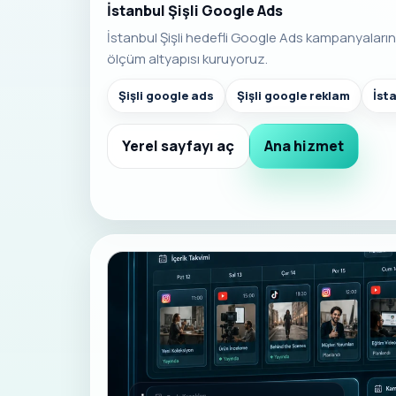
İstanbul Şişli Google Ads
İstanbul Şişli hedefli Google Ads kampanyalar
ölçüm altyapısı kuruyoruz.
Şişli google ads
Şişli google reklam
İst
Yerel sayfayı aç
Ana hizmet