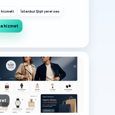
o hizmeti
İstanbul Şişli yerel seo
a hizmet
aret