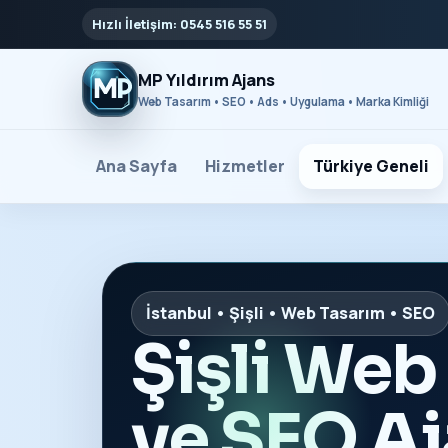
Hızlı İletişim: 0545 516 55 51
MP Yıldırım Ajans
Web Tasarım • SEO • Ads • Uygulama • Marka Kimliği
Ana Sayfa
Hizmetler
Türkiye Geneli
İstanbul • Şişli • Web Tasarım • SEO
Şişli Web
ve SEO Aj