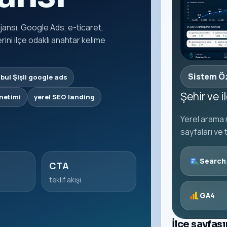
ajansı, Google Ads, e-ticaret,
ni ilçe odaklı anahtar kelime
Sistem Ö
bul Şişli google ads
Şehir ve 
netimi
yerel SEO landing
Yerel arama n
sayfaları ve 
Search
CTA
teklif akışı
GA4
İlçe sayfas