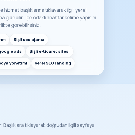
e hizmet başlıklarına tıklayarak ilgili yerel
 gidebilir, ilçe odaklı anahtar kelime yapısını
rlikte görebilirsiniz.
rım
Şişli seo ajansı
 google ads
Şişli e-ticaret sitesi
medya yönetimi
yerel SEO landing
r. Başlıklara tıklayarak doğrudan ilgili sayfaya