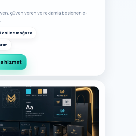
ileyen, güven veren ve reklamla beslenen e-
.
li online mağaza
arım
a hizmet