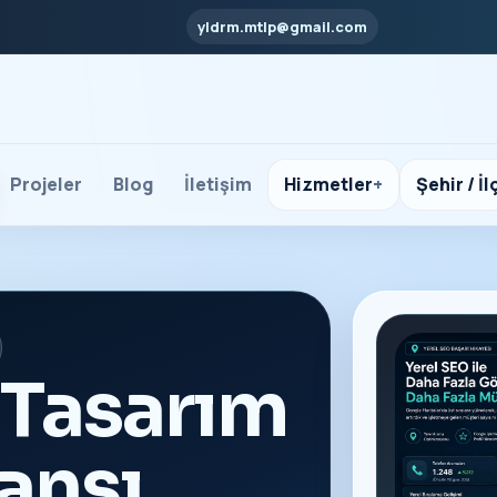
yldrm.mtlp@gmail.com
Projeler
Blog
İletişim
Hizmetler
Şehir / İl
 Tasarım
ansı