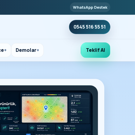
WhatsApp Destek
0545 516 55 51
çe
Demolar
Teklif Al