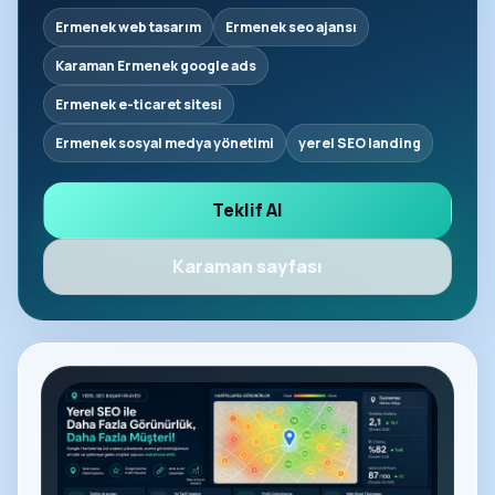
Ermenek web tasarım
Ermenek seo ajansı
Karaman Ermenek google ads
Ermenek e-ticaret sitesi
Ermenek sosyal medya yönetimi
yerel SEO landing
Teklif Al
Karaman sayfası