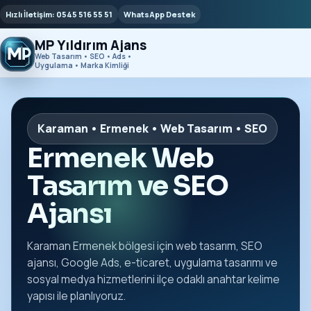
Hızlı İletişim: 0545 516 55 51
WhatsApp Destek
MP Yıldırım Ajans
Web Tasarım • SEO • Ads •
Uygulama • Marka Kimliği
Karaman • Ermenek • Web Tasarım • SEO
Ermenek Web
Tasarım ve SEO
Ajansı
Karaman Ermenek bölgesi için web tasarım, SEO
ajansı, Google Ads, e-ticaret, uygulama tasarımı ve
sosyal medya hizmetlerini ilçe odaklı anahtar kelime
yapısı ile planlıyoruz.