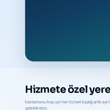
Hizmete özel yerel
Kastamonu Araç için her hizmet başlığı artık ayrı U
gidebilirsiniz.