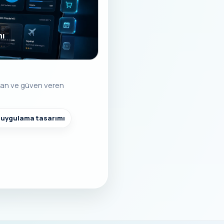
mı
şılan ve güven veren
l uygulama tasarımı