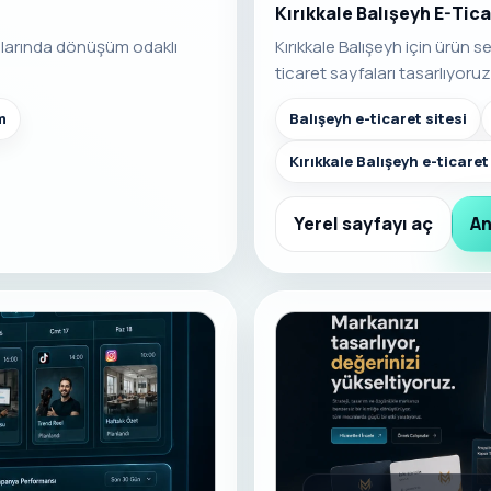
Kırıkkale Balışeyh E-Tic
alarında dönüşüm odaklı
Kırıkkale Balışeyh için ürün 
ticaret sayfaları tasarlıyoruz
m
Balışeyh e-ticaret sitesi
Kırıkkale Balışeyh e-ticare
Yerel sayfayı aç
An