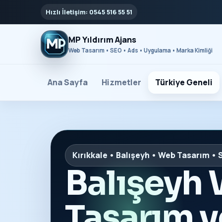
Hızlı İletişim: 0545 516 55 51
MP Yıldırım Ajans
Web Tasarım • SEO • Ads • Uygulama • Marka Kimliği
Ana Sayfa
Hizmetler
Türkiye Geneli
Kırıkkale • Balışeyh • Web Tasarım •
Balışeyh
Tasarım 