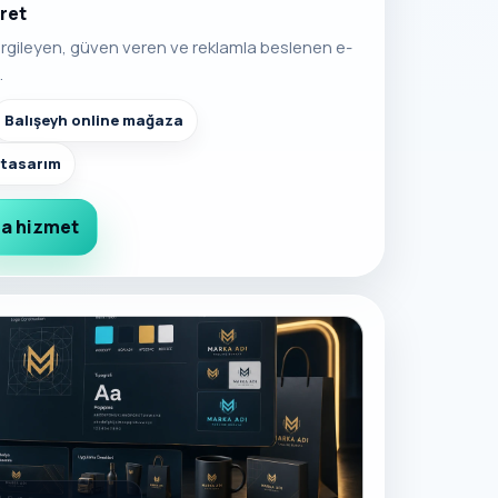
aret
sergileyen, güven veren ve reklamla beslenen e-
.
Balışeyh online mağaza
t tasarım
a hizmet