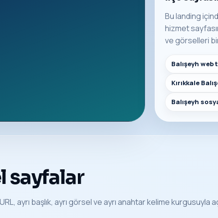
Bu landing içind
hizmet sayfasına
ve görselleri bi
Balışeyh web 
Kırıkkale Balı
Balışeyh sosy
 sayfalar
ı URL, ayrı başlık, ayrı görsel ve ayrı anahtar kelime kurgusuyla açı