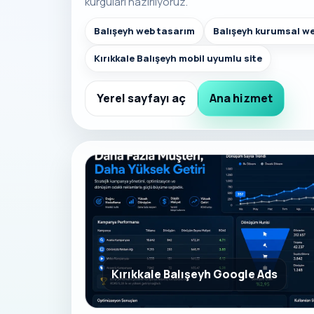
kurguları hazırlıyoruz.
Balışeyh web tasarım
Balışeyh kurumsal we
Kırıkkale Balışeyh mobil uyumlu site
Yerel sayfayı aç
Ana hizmet
Kırıkkale Balışeyh Google Ads