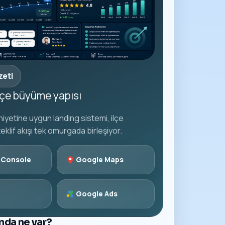
zeti
ilçe büyüme yapısı
iyetine uygun landing sistemi, ilçe
teklif akışı tek omurgada birleşiyor.
 Console
Google Maps
Google Ads
ında ne var?