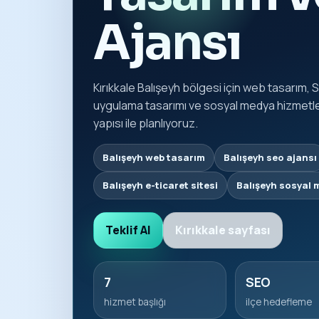
Ajansı
Kırıkkale Balışeyh bölgesi için web tasarım, 
uygulama tasarımı ve sosyal medya hizmetleri
yapısı ile planlıyoruz.
Balışeyh web tasarım
Balışeyh seo ajansı
Balışeyh e-ticaret sitesi
Balışeyh sosyal 
Teklif Al
Kırıkkale sayfası
7
SEO
hizmet başlığı
ilçe hedefleme