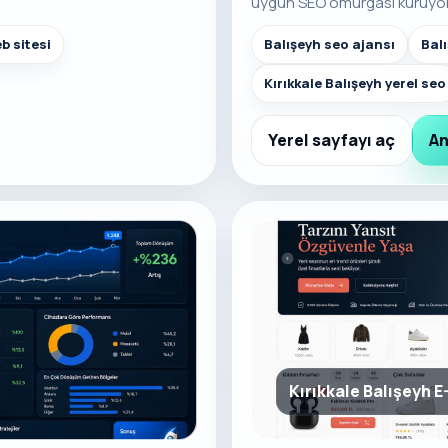
uygun SEO omurgası kuruyo
b sitesi
Balışeyh seo ajansı
Bal
Kırıkkale Balışeyh yerel seo
Yerel sayfayı aç
An
Kırıkkale Balışeyh E