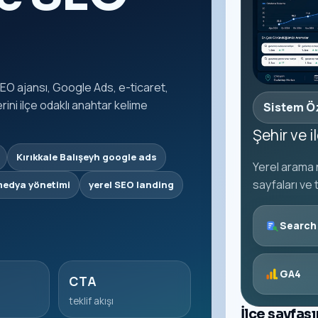
SEO ajansı, Google Ads, e-ticaret,
ni ilçe odaklı anahtar kelime
Sistem Ö
Şehir ve 
Kırıkkale Balışeyh google ads
Yerel arama n
sayfaları ve 
medya yönetimi
yerel SEO landing
Search
GA4
CTA
teklif akışı
İlçe sayfas