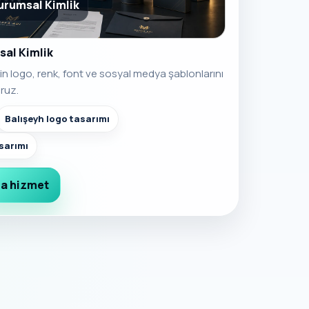
Kurumsal Kimlik
sal Kimlik
için logo, renk, font ve sosyal medya şablonlarını
ruz.
Balışeyh logo tasarımı
asarımı
a hizmet