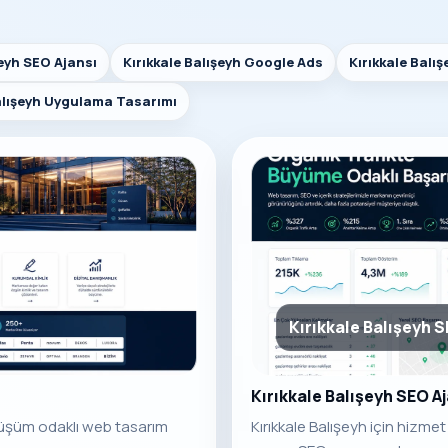
şeyh SEO Ajansı
Kırıkkale Balışeyh Google Ads
Kırıkkale Balı
Balışeyh Uygulama Tasarımı
Kırıkkale Balışeyh S
Kırıkkale Balışeyh SEO A
önüşüm odaklı web tasarım
Kırıkkale Balışeyh için hizme