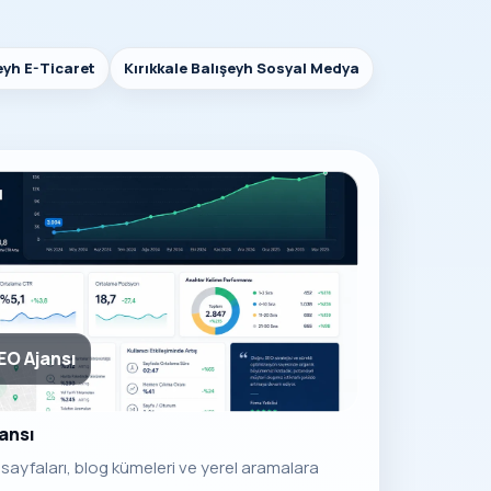
şeyh E-Ticaret
Kırıkkale Balışeyh Sosyal Medya
EO Ajansı
jansı
t sayfaları, blog kümeleri ve yerel aramalara