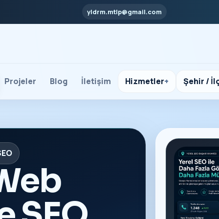
yldrm.mtlp@gmail.com
Projeler
Blog
İletişim
Hizmetler
Şehir / İl
 SEO
 Web
ve SEO