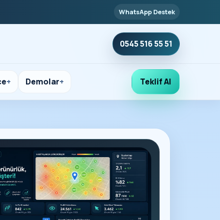
WhatsApp Destek
0545 516 55 51
çe
Demolar
Teklif Al