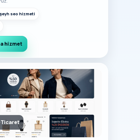
ruz.
ışeyh seo hizmeti
a hizmet
-Ticaret