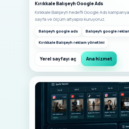
Kırıkkale Balışeyh Google Ads
Kırıkkale Balışeyh hedefli Google Ads kampany
sayfa ve ölçüm altyapısı kuruyoruz.
Balışeyh google ads
Balışeyh google rekla
Kırıkkale Balışeyh reklam yönetimi
Yerel sayfayı aç
Ana hizmet