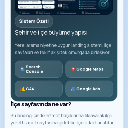
Sistem Özeti
Şehir ve ilçe büyüme yapısı
Yerel arama niyetine uygun landing sistemi, ilçe
sayfaları ve teklif akışı tek omurgada birleşiyor.
Search
Google Maps
Console
GA4
Google Ads
İlçe sayfasında ne var?
Bu landing içinde hizmet başlıklarına tıklayarak ilgili
yerel hizmet sayfasına gidebilir, ilçe odaklı anahtar