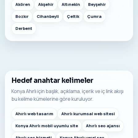
Akören
Akşehir
Altınekin
Beyşehir
Bozkır
Cihanbeyli
Çeltik
Çumra
Derbent
Hedef anahtar kelimeler
Konya Ahırlı için başlık, açıklama, içerik ve iç link akışı
bu kelime kümelerine göre kuruluyor.
Ahırlı web tasarım
Ahırlı kurumsal web sitesi
Konya Ahırlı mobil uyumlu site
Ahırlı seo ajansı
Ahırlı seo hizmeti
Konya Ahırlı yerel seo