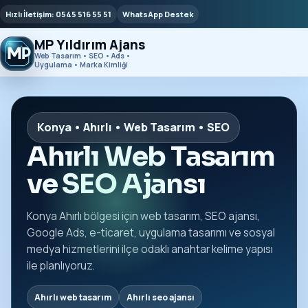
Hızlı İletişim: 0545 516 55 51
WhatsApp Destek
MP Yıldırım Ajans
Web Tasarım • SEO • Ads •
Uygulama • Marka Kimliği
Konya • Ahırlı • Web Tasarım • SEO
Ahırlı Web Tasarım
ve SEO Ajansı
Konya Ahırlı bölgesi için web tasarım, SEO ajansı,
Google Ads, e-ticaret, uygulama tasarımı ve sosyal
medya hizmetlerini ilçe odaklı anahtar kelime yapısı
ile planlıyoruz.
Ahırlı web tasarım
Ahırlı seo ajansı