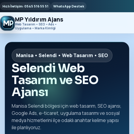
Hızlı İletişim: 0545 516 55 51
WhatsApp Destek
MP Yıldırım Ajans
Web Tasarım • SEO • Ads •
Uygulama • Marka Kimliği
Manisa • Selendi • Web Tasarım • SEO
Selendi Web
Tasarım ve SEO
Ajansı
Manisa Selendi bölgesi için web tasarım, SEO ajansı,
Google Ads, e-ticaret, uygulama tasarımı ve sosyal
medya hizmetlerini ilçe odaklı anahtar kelime yapısı
ile planlıyoruz.