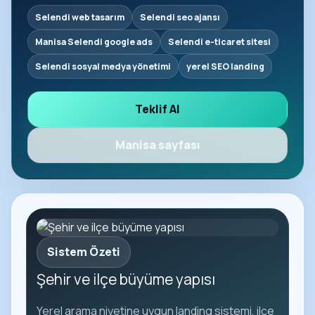
Selendi web tasarım
Selendi seo ajansı
Manisa Selendi google ads
Selendi e-ticaret sitesi
Selendi sosyal medya yönetimi
yerel SEO landing
Teklif Al
Manisa sayfası
Sistem Özeti
Şehir ve ilçe büyüme yapısı
Yerel arama niyetine uygun landing sistemi, ilçe