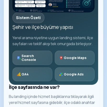
Sistem Özeti
Şehir ve ilçe büyüme yapısı
Yerel arama niyetine uygun landing sistemi, ilçe
sayfaları ve teklif akışı tek omurgada birleşiyor.
Search
Google Maps
Console
GA4
Google Ads
İlçe sayfasında ne var?
Bu landing içinde hizmet başlıklarına tıklayarak ilgili
yerel hizmet sayfasına gidebilir, ilçe odaklı anahtar