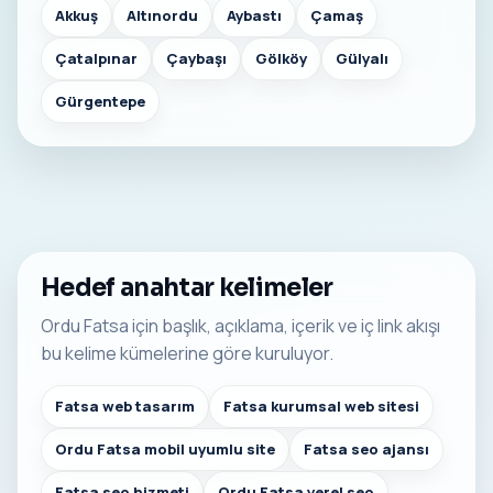
Akkuş
Altınordu
Aybastı
Çamaş
Çatalpınar
Çaybaşı
Gölköy
Gülyalı
Gürgentepe
Hedef anahtar kelimeler
Ordu Fatsa için başlık, açıklama, içerik ve iç link akışı
bu kelime kümelerine göre kuruluyor.
Fatsa web tasarım
Fatsa kurumsal web sitesi
Ordu Fatsa mobil uyumlu site
Fatsa seo ajansı
Fatsa seo hizmeti
Ordu Fatsa yerel seo