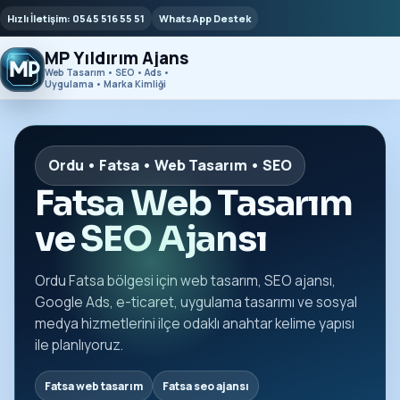
Hızlı İletişim: 0545 516 55 51
WhatsApp Destek
MP Yıldırım Ajans
Web Tasarım • SEO • Ads •
Uygulama • Marka Kimliği
Ordu • Fatsa • Web Tasarım • SEO
Fatsa Web Tasarım
ve SEO Ajansı
Ordu Fatsa bölgesi için web tasarım, SEO ajansı,
Google Ads, e-ticaret, uygulama tasarımı ve sosyal
medya hizmetlerini ilçe odaklı anahtar kelime yapısı
ile planlıyoruz.
Fatsa web tasarım
Fatsa seo ajansı