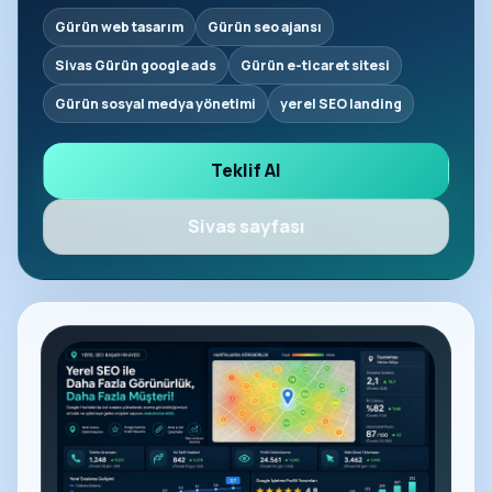
Gürün web tasarım
Gürün seo ajansı
Sivas Gürün google ads
Gürün e-ticaret sitesi
Gürün sosyal medya yönetimi
yerel SEO landing
Teklif Al
Sivas sayfası