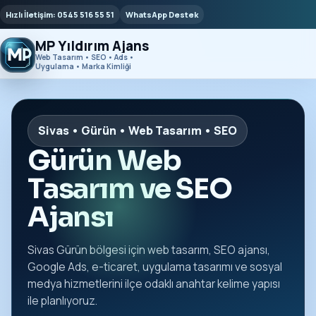
Hızlı İletişim: 0545 516 55 51
WhatsApp Destek
MP Yıldırım Ajans
Web Tasarım • SEO • Ads •
Uygulama • Marka Kimliği
Sivas • Gürün • Web Tasarım • SEO
Gürün Web
Tasarım ve SEO
Ajansı
Sivas Gürün bölgesi için web tasarım, SEO ajansı,
Google Ads, e-ticaret, uygulama tasarımı ve sosyal
medya hizmetlerini ilçe odaklı anahtar kelime yapısı
ile planlıyoruz.