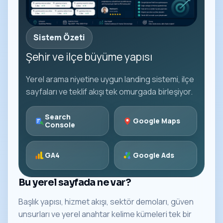
Sistem Özeti
Şehir ve ilçe büyüme yapısı
Yerel arama niyetine uygun landing sistemi, ilçe
sayfaları ve teklif akışı tek omurgada birleşiyor.
Search
Google Maps
Console
GA4
Google Ads
Bu yerel sayfada ne var?
Başlık yapısı, hizmet akışı, sektör demoları, güven
unsurları ve yerel anahtar kelime kümeleri tek bir