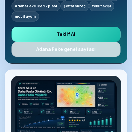
Adana Feke içerik planı
şeffaf süreç
teklif akışı
mobil uyum
Teklif Al
Adana Feke genel sayfası