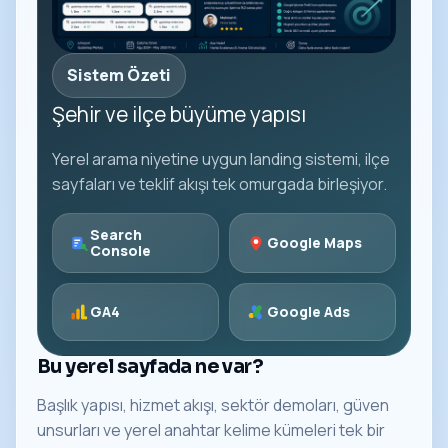
Sistem Özeti
Şehir ve ilçe büyüme yapısı
Yerel arama niyetine uygun landing sistemi, ilçe
sayfaları ve teklif akışı tek omurgada birleşiyor.
Search
Google Maps
Console
GA4
Google Ads
Bu yerel sayfada ne var?
Başlık yapısı, hizmet akışı, sektör demoları, güven
unsurları ve yerel anahtar kelime kümeleri tek bir