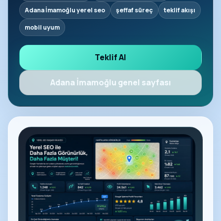
Adana İmamoğlu yerel seo
şeffaf süreç
teklif akışı
mobil uyum
Teklif Al
Adana İmamoğlu genel sayfası