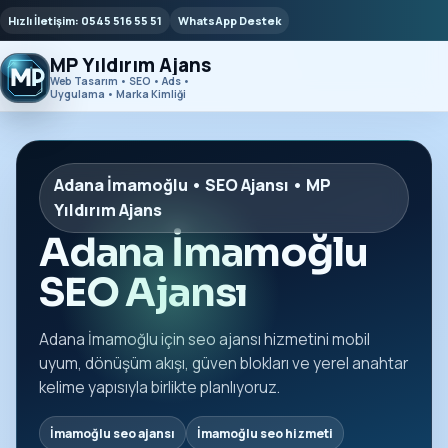
Hızlı İletişim: 0545 516 55 51
WhatsApp Destek
MP Yıldırım Ajans
Web Tasarım • SEO • Ads •
Uygulama • Marka Kimliği
Adana İmamoğlu • SEO Ajansı • MP
Yıldırım Ajans
Adana İmamoğlu
SEO Ajansı
Adana İmamoğlu için seo ajansı hizmetini mobil
uyum, dönüşüm akışı, güven blokları ve yerel anahtar
kelime yapısıyla birlikte planlıyoruz.
İmamoğlu seo ajansı
İmamoğlu seo hizmeti