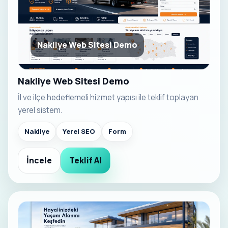
Nakliye Web Sitesi Demo
Nakliye Web Sitesi Demo
İl ve ilçe hedeflemeli hizmet yapısı ile teklif toplayan
yerel sistem.
Nakliye
Yerel SEO
Form
İncele
Teklif Al