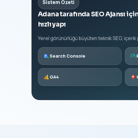
Sistem Özeti
Adana tarafında SEO Ajansı için
hızlı yapı
Yerel görünürlüğü büyüten teknik SEO, içerik pl
Search Console
GA4