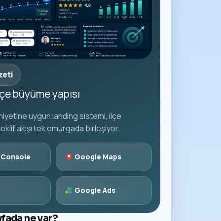
zeti
ilçe büyüme yapısı
iyetine uygun landing sistemi, ilçe
teklif akışı tek omurgada birleşiyor.
 Console
Google Maps
Google Ads
yfada ne var?