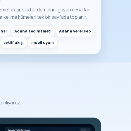
hizmet akışı, sektör demoları, güven unsurları
r kelime kümeleri tek bir sayfada toplanır.
ansı
Adana seo hizmeti
Adana yerel seo
teklif akışı
mobil uyum
zenliyoruz.