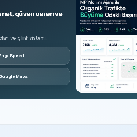
 net, güven veren ve
anı ve iç link sistemi.
PageSpeed
Google Maps