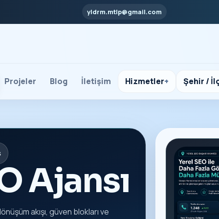
yldrm.mtlp@gmail.com
Projeler
Blog
İletişim
Hizmetler
Şehir / İl
s
O Ajansı
dönüşüm akışı, güven blokları ve