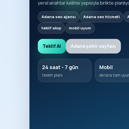
yerel anahtar kelime yapısıyla birlikte planlıy
Adana seo ajansı
Adana seo hizmeti
teklif akışı
mobil uyum
Teklif Al
Adana şehir sayfası
24 saat - 7 gün
Mobil
teslim planı
ekrana tam uy