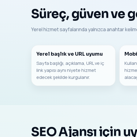
Süreç, güven ve 
Yerel hizmet sayfalarında yalnızca anahtar kelime
Yerel başlık ve URL uyumu
Mobi
Sayfa başlığı, açıklama, URL ve iç
Kullan
link yapısı aynı niyete hizmet
hizmet
edecek şekilde kurgulanır.
alacağ
SEO Ajansı için u