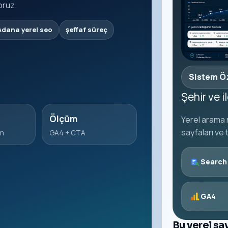
oruz.
Adana yerel seo
şeffaf süreç
Sistem Ö
Şehir ve 
Ölçüm
Yerel arama n
sayfaları ve 
um
GA4 + CTA
Search
GA4
Bu yerel sa