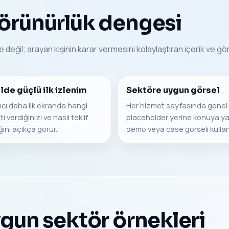
görünürlük dengesi
 değil; arayan kişinin karar vermesini kolaylaştıran içerik ve g
lde güçlü ilk izlenim
Sektöre uygun görsel
ıcı daha ilk ekranda hangi
Her hizmet sayfasında genel
i verdiğinizi ve nasıl teklif
placeholder yerine konuya ya
ını açıkça görür.
demo veya case görseli kullanıl
ygun sektör örnekleri