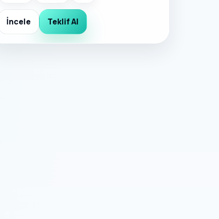
İncele
Teklif Al