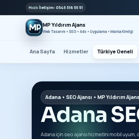
Hızlı İletişim: 0545 516 55 51
MP Yıldırım Ajans
Web Tasarım • SEO • Ads • Uygulama • Marka Kimliği
Ana Sayfa
Hizmetler
Türkiye Geneli
Adana • SEO Ajansı • MP Yıldırım Ajan
Adana SE
Adana için seo ajansı hizmetini mobil uyum, 