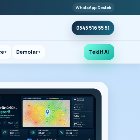
WhatsApp Destek
0545 516 55 51
çe
Demolar
Teklif Al