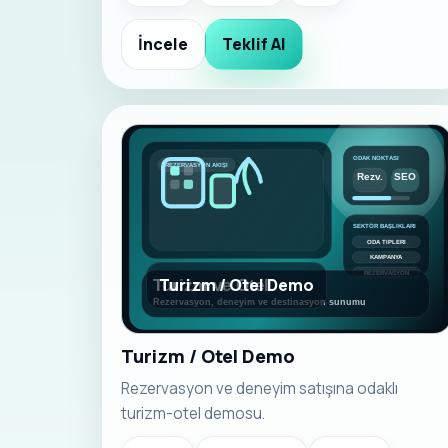
İncele
Teklif Al
Turizm / Otel Demo
Turizm / Otel Demo
Rezervasyon ve deneyim satışına odaklı
turizm-otel demosu.